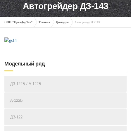
Автогрейдер ДЗ-143
ООО "ОрелДорТех"
Техника
Грейдеры
Автогрейдер ДЗ-143
Модельный ряд
ДЗ-122Б / А-122Б
А-122Б
ДЗ-122